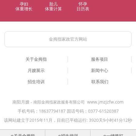
孕妇
胎儿
怀孕
体重增长
体重计算
日历表
金拇指家政官方网站
关于金拇指
服务项目
月嫂展示
新闻中心
招生培训
联系我们
南阳月嫂 -
www.jmzjzfw.com
南阳金拇指家政服务有限公司 
手机号码：18637794187 固话号码：0377-61520387
该网站建立于2015年11月，
目前已平稳运行: 3920天9小时41分13秒
关于金拇指
招生培训
一键拨打