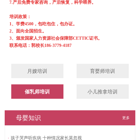
7.
产后免费专家咨询，产后恢复，科学喂养。
培训政策：
1、学费4500，包吃包住，包办证。
2、面向全国招生。
3、颁发国家人力资源社会保障部CETTIC证书。
联系电话：郭校长186-3779-4187
月嫂培训
育婴师培训
催乳师培训
小儿推拿培训
母婴知识
更多
孩子哭声听疾病 十种情况家长莫忽视