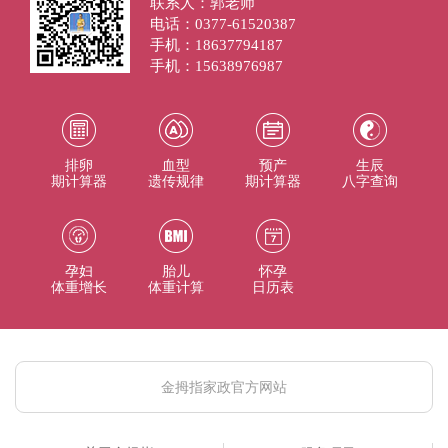
联系人：郭老师
电话：0377-61520387
手机：18637794187
手机：15638976987
排卵
血型
预产
生辰
期计算器
遗传规律
期计算器
八字查询
孕妇
胎儿
怀孕
体重增长
体重计算
日历表
金拇指家政官方网站