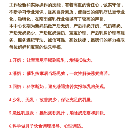
工作经验和实际操作的技能，有着高度的责任心，诚实守信，
不断学习专业知识，提高自身素质，使自己的催乳疗法更专业
化，独特化，在南阳催乳行业领域有了较高的声誉。
本中心长期为新妈妈做产后无奶、产后排奶开奶、气奶积奶、
产后无奶奶少、产后胀奶漏奶、宝宝护理、产后乳房护理等服
务。服务遵纪守法、诚信可靠、高效快捷，愿我们的努力换取
每位妈妈和宝宝的快乐幸福。
1.开奶：
让宝宝尽早喝到母乳，增强抵抗力。
2.涨奶：
催乳按摩后当场见效，一次性解决涨奶痛苦。
3.回奶：
科学断奶，避免涨退痛苦卖报纸乳房美观。
4.少乳、无乳：
改善奶少，保证充足的乳量。
5.急性乳腺炎：
推出淤积乳汁，消除奶疙瘩和肿块。
6.
科学做月子饮食调理指导、心理调适。