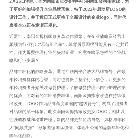
2月25日消息，作为南阳市母婴护理中心的南阳金拇指家政，为
了更好的加强提升企业品牌形象，特于2022年启动新LOGO的
设计工作，并于近日正式更换了全新设计的企业logo，同时代
表着企业正在逐渐正规化。
近两年，南阳金拇指家政变革动作频繁，在企业战略及经营上
频频为行业打出“示范组合拳”，其背后原因很可能具有一定共通
性。作为母婴护理行业的头部企业，究竟在暗示怎样的企业战
略和行业变局？
品牌年轻化的战略变革。通过互联网平台放大品牌符号，占领
年轻消费群体的心智，同时也提振了整个行业信心，让更多的
年轻消费者开始关注母婴护理，了解母婴护理比自行护理占据
的优势。面对新的年轻消费群体，南阳金拇指家政也在持续做
出改变。LOGO作为品牌高度浓缩的“超级符号”，构成了消费者
对品牌的第一印象。此次南阳金拇指家政更换LOGO，相比以
往强调权威和稳重严谨，新的品牌更加简洁自然，风格与年轻
人“同频共振”，形象遵循国际惯例，体现出公司的品牌年轻化和
国际化战略。