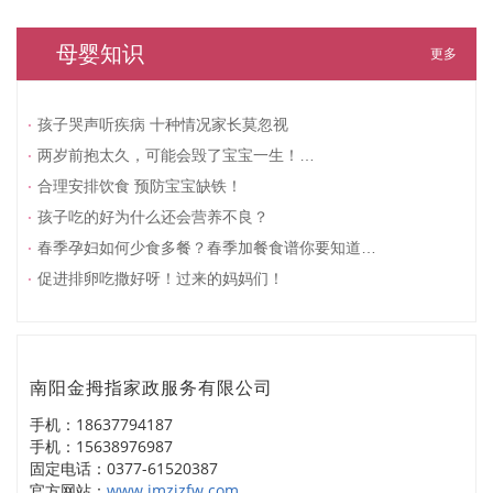
母婴知识
更多
孩子哭声听疾病 十种情况家长莫忽视
两岁前抱太久，可能会毁了宝宝一生！…
合理安排饮食 预防宝宝缺铁！
孩子吃的好为什么还会营养不良？
春季孕妇如何少食多餐？春季加餐食谱你要知道…
促进排卵吃撒好呀！过来的妈妈们！
南阳金拇指家政服务有限公司
手机：18637794187
手机：15638976987
固定电话：0377-61520387
官方网站：
www.jmzjzfw.com