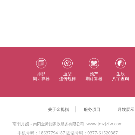
排卵
血型
预产
生辰
期计算器
遗传规律
期计算器
八字查询
关于金拇指
服务项目
月嫂展示
南阳月嫂 -
www.jmzjzfw.com
南阳金拇指家政服务有限公司 
手机号码：18637794187 固话号码：0377-61520387