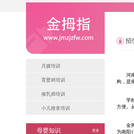
招
月嫂培训
河
育婴师培训
构，是
催乳师培训
学
方便。
小儿推拿培训
金
母婴知识
更多
为南阳