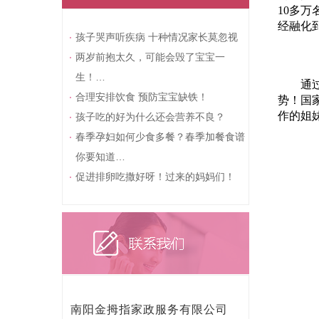
10多
经融化
孩子哭声听疾病 十种情况家长莫忽视
两岁前抱太久，可能会毁了宝宝一
生！…
通
合理安排饮食 预防宝宝缺铁！
势！国
孩子吃的好为什么还会营养不良？
作的姐
春季孕妇如何少食多餐？春季加餐食谱
你要知道…
促进排卵吃撒好呀！过来的妈妈们！
南阳金拇指家政服务有限公司