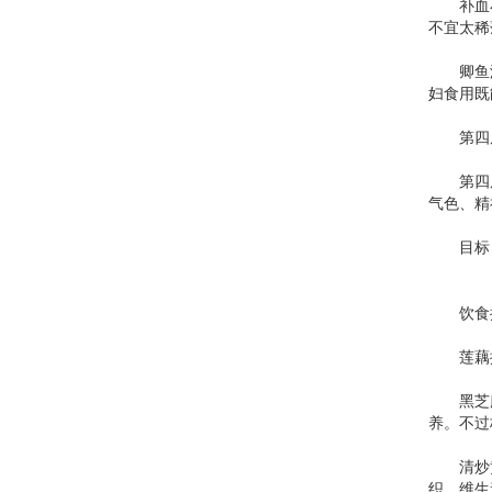
补血小米
不宜太稀
卿鱼汤
妇食用既
第四周
第四周
气色、精
目标：
饮食
莲藕排
黑芝麻糯
养。不过
清炒黄豆
织，维生