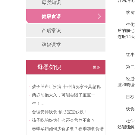
容易消化
母婴知识
饮食
健康食谱
生化汤
产后常识
后的前七
连服14
孕妈课堂
红枣茶
母婴知识
第二周
更多
经过一
脏和调理
孩子哭声听疾病 十种情况家长莫忽视
两岁前抱太久，可能会毁了宝宝一
目标：
生！…
饮食
合理安排饮食 预防宝宝缺铁！
孩子吃的好为什么还会营养不良？
杜仲粉
还能缓解
春季孕妇如何少食多餐？春季加餐食谱