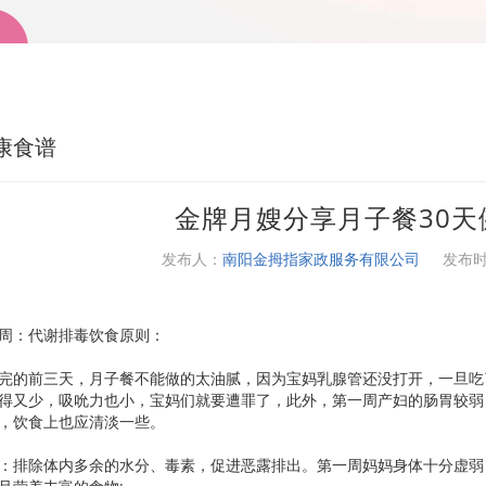
康食谱
金牌月嫂分享月子餐30天
发布人：
南阳金拇指家政服务有限公司
发布
：代谢排毒饮食原则：
的前三天，月子餐不能做的太油腻，因为宝妈乳腺管还没打开，一旦吃
得又少，吸吮力也小，宝妈们就要遭罪了，此外，第一周产妇的肠胃较弱
，饮食上也应清淡一些。
排除体内多余的水分、毒素，促进恶露排出。第一周妈妈身体十分虚弱