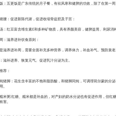
五更饭是广东传统的月子餐，有祛风寒和健脾的功效，除了在第一周，
腰：促进新陈代谢，促进收缩骨盆腔及子宫：
红豆富含维生素E和多种矿物质，具有养颜美容，健脾益胃、利尿消种
：滋养进补饮食原则：
滋养进补周，需要全面补充多种营养，调养体力，补血补气、预防衰老
滋补进养、恢复元气、促进乳汁分泌为主。
推荐：
猪脚：花生含丰富的不饱和脂肪酸，和猪脚同炖，可调理荷尔蒙的分泌
用。
粥:红糖、糯米都是补血的，对产妇的奶水分泌也有促进作用，但红糖
有害。