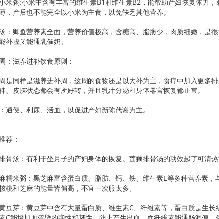
粥:小米中含有丰富的维生素B1和维生素B2，能帮助产妇恢复体力，
薄，产后也不能完全以小米为主食，以免缺乏其他营养。
：卿鱼营养素全面，营养价值极高，含糖高、脂肪少，肉质细嫩，是很
能补虚又能通乳催奶。
：滋养进补饮食原则：
是同样是滋养进补周，这周的食物还是以大补为主，食疗中加入更多排
神、皮肤状态都会有所好转，并且乳汁分泌和身体器官恢复都正常。
通便、利尿、活血，以促进产妇新陈代谢为主。
推荐：
骨汤：有利于坐月子的产妇身体的恢复。莲藕排骨汤的功效起了可清热
米粥：黑芝麻富含蛋白质、脂肪、钙、铁、维生素E等多种营养素，与
核桃和芝麻的能量皆偏高，不宜一次服太多。
芽：黄豆芽中含有大量蛋白质、维生素C、纤维素等，蛋白质是生长组
素C能增加血管壁的弹性和韧性，防止产生出血，而纤维素能通肠润便，