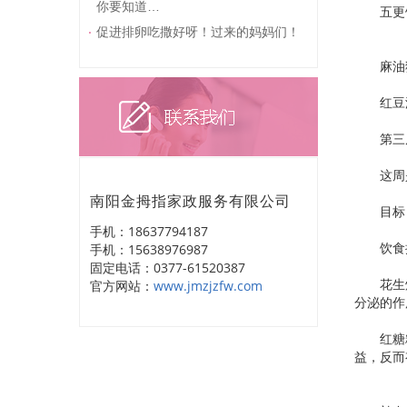
你要知道…
五更饭：
促进排卵吃撒好呀！过来的妈妈们！
麻油猪
红豆汤：
第三周
这周是
南阳金拇指家政服务有限公司
目标：
手机：18637794187
饮食
手机：15638976987
固定电话：0377-61520387
花生炖
官方网站：
www.jmzjzfw.com
分泌的作
红糖糯米
益，反而