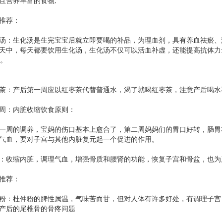
且营养丰富的食物;
推荐：
：生化汤是生完宝宝后就立即要喝的补品，为理血剂，具有养血祛瘀、
天中，每天都要饮用生化汤，生化汤不仅可以活血补虚，还能提高抗体力
天。
：产后第一周应以红枣茶代替普通水，渴了就喝红枣茶，注意产后喝水
：内脏收缩饮食原则：
周的调养，宝妈的伤口基本上愈合了，第二周妈妈们的胃口好转，肠胃
气血，要对子宫与其他内脏复元起一个促进的作用。
收缩内脏，调理气血，增强骨质和腰肾的功能，恢复子宫和骨盆，也为
推荐：
：杜仲粉的脾性属温，气味苦而甘，但对人体有许多好处，有调理子宫
产后的尾椎骨的骨疼问题