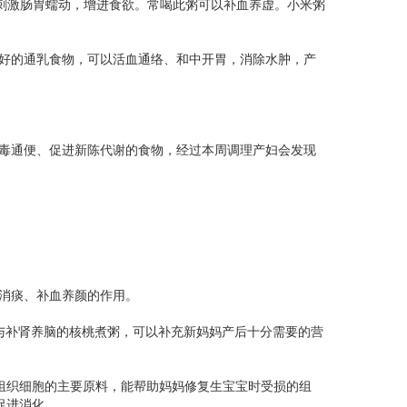
刺激肠胃蠕动，增进食欲。常喝此粥可以补血养虚。小米粥
好的通乳食物，可以活血通络、和中开胃，消除水肿，产
毒通便、促进新陈代谢的食物，经过本周调理产妇会发现
消痰、补血养颜的作用。
补肾养脑的核桃煮粥，可以补充新妈妈产后十分需要的营
织细胞的主要原料，能帮助妈妈修复生宝宝时受损的组
促进消化。