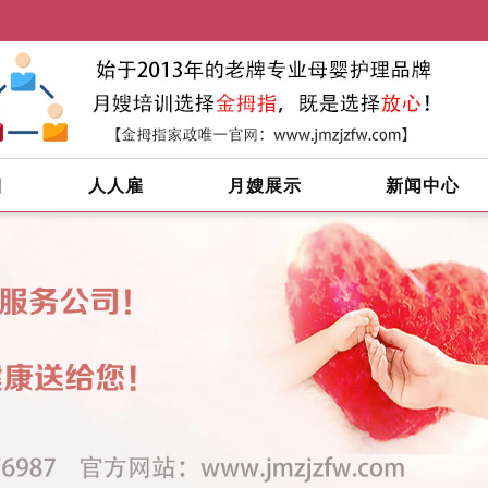
目
人人雇
月嫂展示
新闻中心