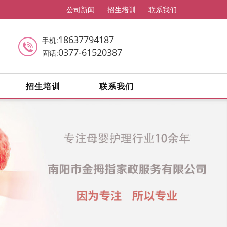
公司新闻
招生培训
联系我们
18637794187
手机:
0377-61520387
固话:
招生培训
联系我们