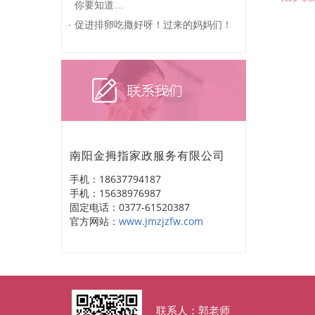
你要知道…
促进排卵吃撒好呀！过来的妈妈们！
南阳金拇指家政服务有限公司
手机：18637794187
手机：15638976987
固定电话：0377-61520387
官方网站：
www.jmzjzfw.com
联系人：郭老师