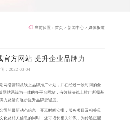
当前位置：
首页
>
新闻中心
>
媒体报道
线官方网站 提升企业品牌力
时间：
2022-03-04
期网络营销及线上品牌推广计划，并在经过一段时间的全
机版网站系统为一体的多平台网站，有效解决线上推广所需基
牌力及进而逐步提升品牌忠诚度。
公司的最新动态信息，开班时间安排，服务项目及相关母
文化及相关信息的同时，还可增长相关知识，为传递正能