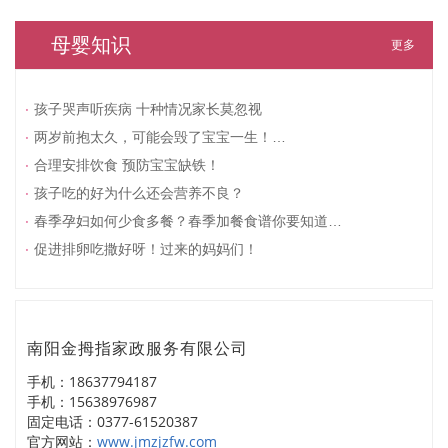
母婴知识
更多
孩子哭声听疾病 十种情况家长莫忽视
两岁前抱太久，可能会毁了宝宝一生！…
合理安排饮食 预防宝宝缺铁！
孩子吃的好为什么还会营养不良？
春季孕妇如何少食多餐？春季加餐食谱你要知道…
促进排卵吃撒好呀！过来的妈妈们！
南阳金拇指家政服务有限公司
手机：18637794187
手机：15638976987
固定电话：0377-61520387
官方网站：
www.jmzjzfw.com